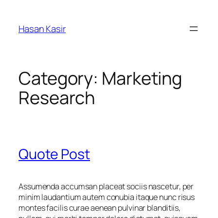
Skip
to
Hasan Kasir
content
Category:
Marketing
Research
Quote Post
Assumenda accumsan placeat sociis nascetur, per
minim laudantium autem conubia itaque nunc risus
montes facilis curae aenean pulvinar blanditiis,