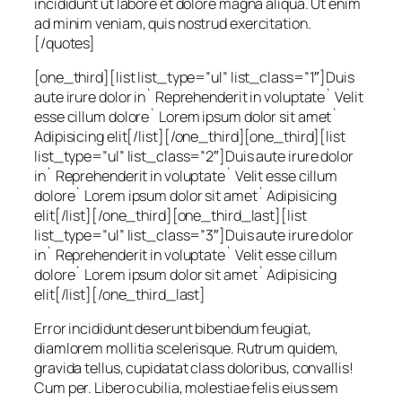
incididunt ut labore et dolore magna aliqua. Ut enim
ad minim veniam, quis nostrud exercitation.
[/quotes]
[one_third][list list_type=”ul” list_class=”1″]Duis
aute irure dolor in` Reprehenderit in voluptate` Velit
esse cillum dolore` Lorem ipsum dolor sit amet`
Adipisicing elit[/list][/one_third][one_third][list
list_type=”ul” list_class=”2″]Duis aute irure dolor
in` Reprehenderit in voluptate` Velit esse cillum
dolore` Lorem ipsum dolor sit amet` Adipisicing
elit[/list][/one_third][one_third_last][list
list_type=”ul” list_class=”3″]Duis aute irure dolor
in` Reprehenderit in voluptate` Velit esse cillum
dolore` Lorem ipsum dolor sit amet` Adipisicing
elit[/list][/one_third_last]
Error incididunt deserunt bibendum feugiat,
diamlorem mollitia scelerisque. Rutrum quidem,
gravida tellus, cupidatat class doloribus, convallis!
Cum per. Libero cubilia, molestiae felis eius sem