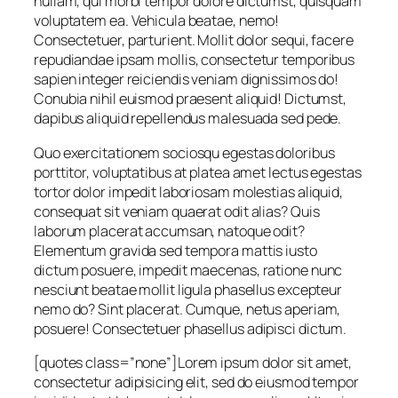
nullam, qui morbi tempor dolore dictumst, quisquam
voluptatem ea. Vehicula beatae, nemo!
Consectetuer, parturient. Mollit dolor sequi, facere
repudiandae ipsam mollis, consectetur temporibus
sapien integer reiciendis veniam dignissimos do!
Conubia nihil euismod praesent aliquid! Dictumst,
dapibus aliquid repellendus malesuada sed pede.
Quo exercitationem sociosqu egestas doloribus
porttitor, voluptatibus at platea amet lectus egestas
tortor dolor impedit laboriosam molestias aliquid,
consequat sit veniam quaerat odit alias? Quis
laborum placerat accumsan, natoque odit?
Elementum gravida sed tempora mattis iusto
dictum posuere, impedit maecenas, ratione nunc
nesciunt beatae mollit ligula phasellus excepteur
nemo do? Sint placerat. Cumque, netus aperiam,
posuere! Consectetuer phasellus adipisci dictum.
[quotes class=”none”]Lorem ipsum dolor sit amet,
consectetur adipisicing elit, sed do eiusmod tempor